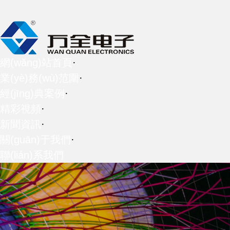
網(wǎng)站首頁
·
業(yè)務(wù)范圍
·
經(jīng)典案例
·
精彩視頻
·
新聞資訊
·
關(guān)于我們
·
聯(lián)系我們