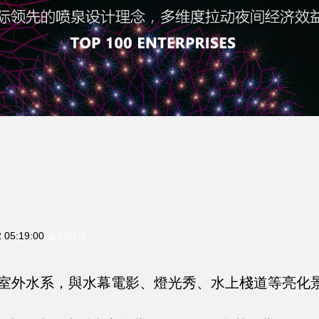
 05:19:00
返回列表
外水系，與水幕電影、燈光秀、水上棧道等亮化景觀共