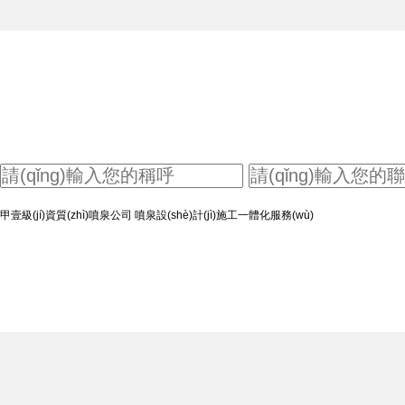
在線咨詢·快速提交
COOPERATION
甲壹級(jí)資質(zhì)噴泉公司 噴泉設(shè)計(jì)施工一體化服務(wù)