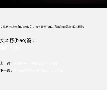
文章來自網(wǎng)絡(luò)，如有侵權(quán)請(qǐng)電聯(lián)刪除
文本標(biāo)簽：
返回列表
上一篇：
廣場(chǎng)噴泉設(shè)計(jì)
下一篇：
景區(qū)噴泉水景項(xiàng)目升級(jí)