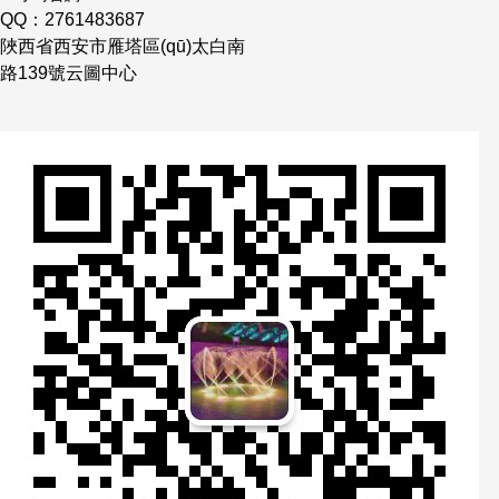
QQ：2761483687
陜西省西安市雁塔區(qū)太白南
路139號云圖中心