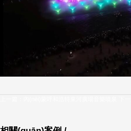
上一篇：內(nèi)蒙呼和浩特東河廣場音樂噴泉
下一
相關(guān)案例 /