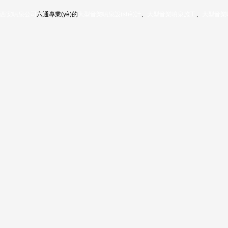
西安噴泉公司
六通專業(yè)的
大型音樂噴泉設(shè)計
、
大型音樂噴泉施工
、
大型音樂
今日還剩
3
個名額
您心中滿意的方案 | 只差一個電話的距離