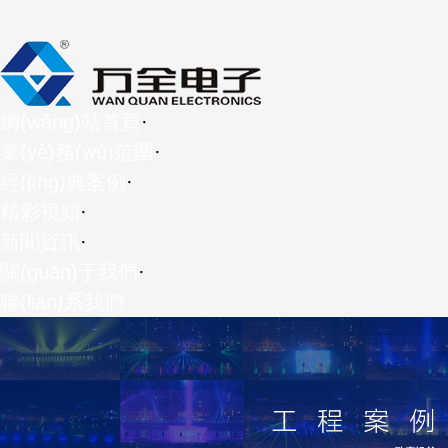
網(wǎng)站首頁
·
業(yè)務(wù)范圍
·
經(jīng)典案例
·
精彩視頻
·
新聞資訊
·
關(guān)于我們
·
聯(lián)系我們