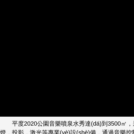
平度2020公園音樂噴泉水秀達(dá)到3500㎡，采用
燈，投影，激光等專業(yè)設(shè)備，通過音