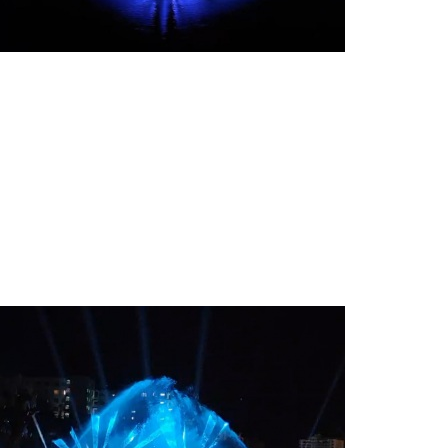
項目名稱
福建南平音樂噴泉燈光秀
設(shè)計單位
六通噴泉公司