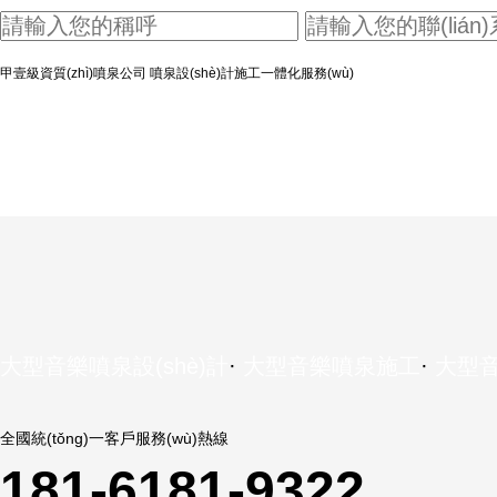
甲壹級資質(zhì)噴泉公司 噴泉設(shè)計施工一體化服務(wù)
大型音樂噴泉設(shè)計
·
大型音樂噴泉施工
·
大型
全國統(tǒng)一客戶服務(wù)熱線
181-6181-9322