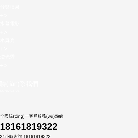
音樂噴泉
+
>
水幕電影
+
>
水舞秀
+
>
燈光秀
+
>
聯(lián)系我們
CONTACT US
全國統(tǒng)一客戶服務(wù)熱線
18161819322
24小時咨詢 18161819322