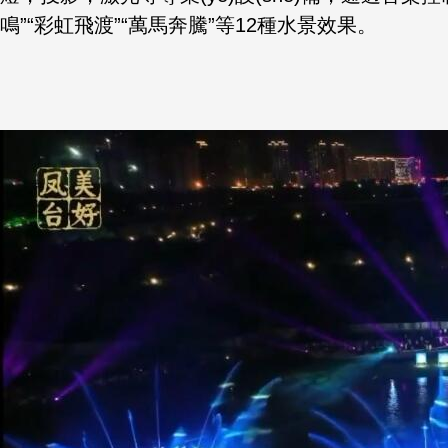
鳴”“彩虹飛渡”“萬馬奔騰”等12種水景效果。