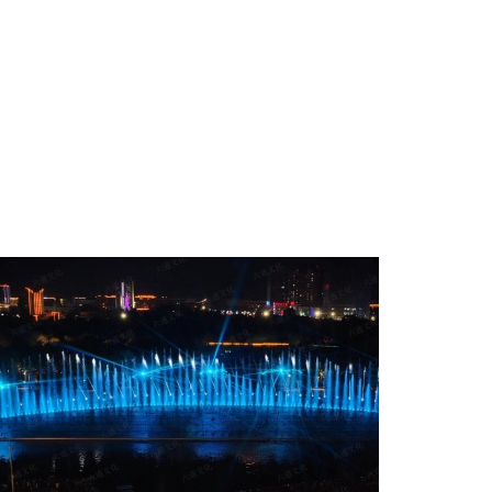
項目名稱
克拉瑪依音樂噴泉水秀-水幕電影
設(shè)計單位
六通噴泉公司