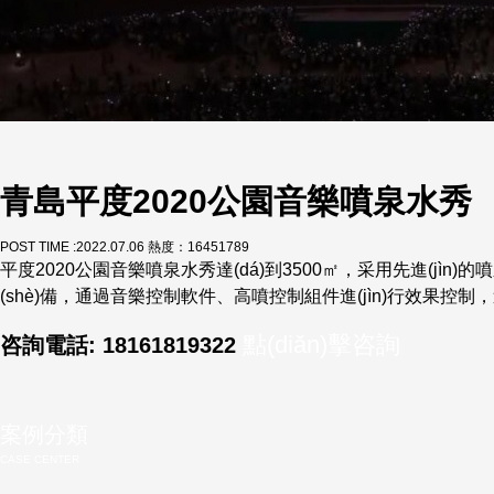
青島平度2020公園音樂噴泉水秀
POST TIME :2022.07.06 熱度：1645
1789
平度2020公園音樂噴泉水秀達(dá)到3500㎡，采用先進(jìn)的噴
(shè)備，通過音樂控制軟件、高噴控制組件進(jìn)行效果控制
點(diǎn)擊咨詢
咨詢電話: 18161819322
案例分類
CASE CENTER