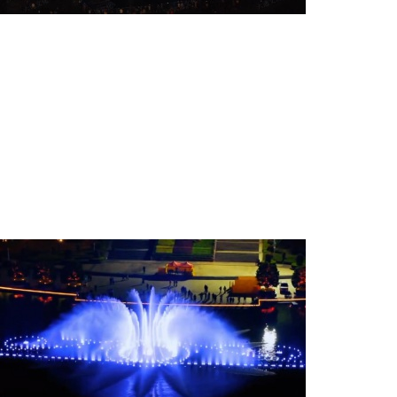
項目名稱
克拉瑪依音樂噴泉水秀
設(shè)計單位
六通噴泉公司