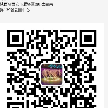
陜西省西安市雁塔區(qū)太白南
路139號云圖中心