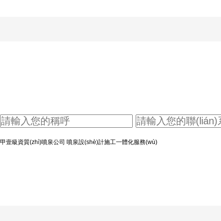
在線咨詢·快速提交
COOPERATION
甲壹級資質(zhì)噴泉公司 噴泉設(shè)計施工一體化服務(wù)