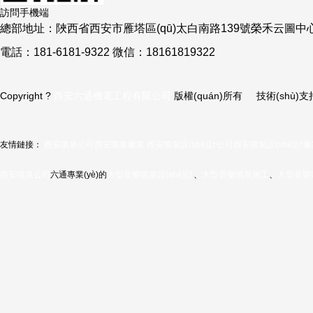
訪問手機端
總部地址：陜西省西安市雁塔區(qū)太白南路139號榮禾云圖中
電話：181-6181-9322 微信：18161819322
Copyright ?
西安六通機電工程有限公司
版權(quán)所有 技術(shù)支
友情鏈接：
西安噴泉公司
西安噴泉廠家
西安噴泉設(shè)計公司
西安噴泉設(shè)計
西安噴泉公司
六通專業(yè)的
大型音樂噴泉設(shè)計
、
大型音樂噴泉施工
、
大型音樂
今日還剩
3
個名額
您心中滿意的方案 | 只差一個電話的距離