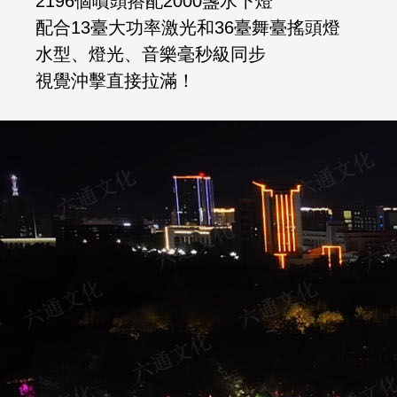
2196個噴頭搭配2000盞水下燈
配合13臺大功率激光和36臺舞臺搖頭燈
水型、燈光、音樂毫秒級同步
視覺沖擊直接拉滿！