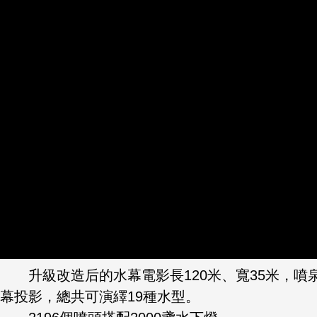
升級改造后的水幕電影長120米、寬35米，噴泉最
幕投影，總共可演繹19種水型。