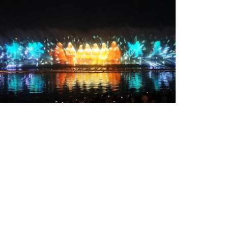
項目名稱
克拉瑪依音樂噴泉水秀-水幕電影
設(shè)計單位
六通噴泉公司