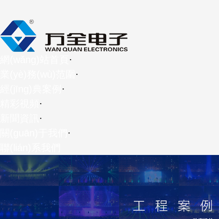
網(wǎng)站首頁
·
業(yè)務(wù)范圍
·
經(jīng)典案例
·
精彩視頻
·
新聞資訊
·
關(guān)于我們
·
聯(lián)系我們