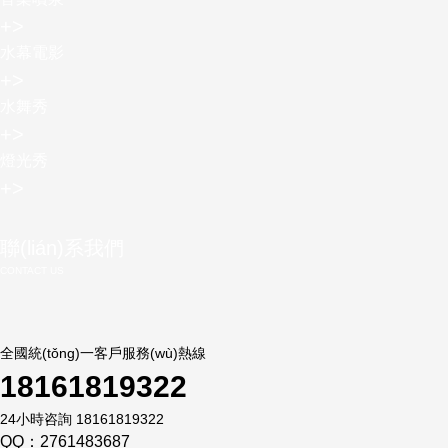
+
>
水幕電影
+
>
水舞秀
+
>
燈光秀
+
>
聯(lián)系我們
CONTACT US
全國統(tǒng)一客戶服務(wù)熱線
18161819322
24小時咨詢 18161819322
QQ：2761483687