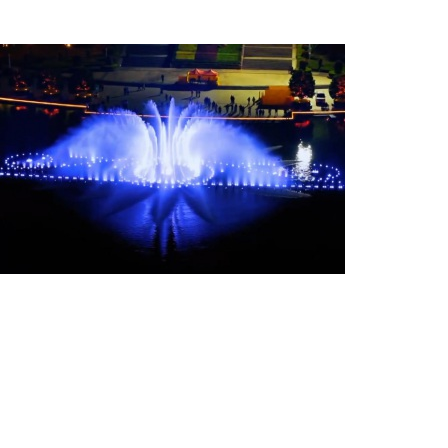
設(shè)計單位
六通噴泉公司
項目名稱
福建南平音樂噴泉燈光秀